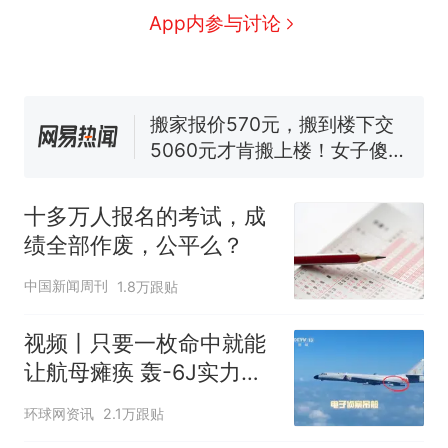
全球唯一没有法定首都的国
新
App内参与讨论
家，刚改国名，总统就邀请中
国大使骑行绕了几乎整个国境
搬家报价570元，搬到楼下交
线一圈，还曾两次到中国寻根
5060元才肯搬上楼！女子傻眼
了……
视频丨只要一枚命中就能让航
母瘫痪 轰-6J实力有多强？
空调24小时开着反而更省电？
电力部门回应
十多万人报名的考试，成
台风"白海豚"登陆 中心附近最
绩全部作废，公平么？
大风力14级
十多万人报名的考试，成绩
中国新闻周刊
1.8万跟贴
热
全部作废，公平么？
视频丨只要一枚命中就能
让航母瘫痪 轰-6J实力有
多强？
环球网资讯
2.1万跟贴