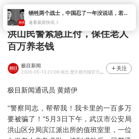
打开
牺牲两个战士，中国忍了一年没说话，若菲律宾死了人，他会开战吗
速看最新快讯
洪山民警紧急止付，保住老人
百万养老钱
极目新闻
关注
2026-05-13 22:08
·湖北
·楚天都市报官方网易号
极目新闻通讯员 黄婧伊
“警察同志，帮帮我！我卡里的一百多万
要被骗了！”5月3日下午，武汉市公安局
洪山区分局滨江派出所的值班室里，一位