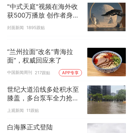
"中式天庭"视频在海外收
获500万播放 创作者身份
披露
封面新闻
1895跟贴
“兰州拉面”改名“青海拉
面”，权威回应来了
中国新闻周刊
217跟贴
APP专享
世纪大道沿线多处积水至
膝盖，多台泵车全力抢
排，建议市民尽量避免附
上观新闻
11跟贴
近出行
白海豚正式登陆