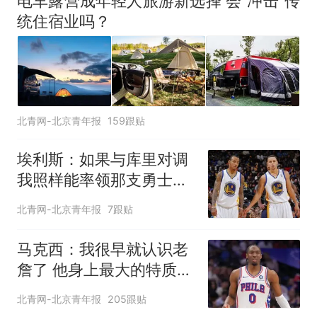
电车露营成年轻人旅游新选择 会“冲击”传
统住宿业吗？
北青网-北京青年报
159跟贴
埃利斯：如果与库里对调
我照样能率领那支勇士取
得现在的成就
北青网-北京青年报
7跟贴
马克西：我很早就认识老
詹了 他身上最大的特质就
是谦逊
北青网-北京青年报
205跟贴