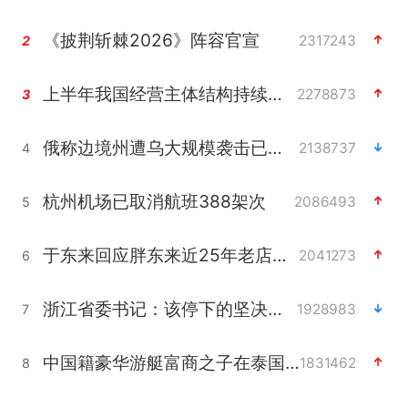
《披荆斩棘2026》阵容官宣
2317243
2
上半年我国经营主体结构持续优化
2278873
3
俄称边境州遭乌大规模袭击已致13伤
2138737
4
杭州机场已取消航班388架次
2086493
5
于东来回应胖东来近25年老店年底关闭
2041273
6
浙江省委书记：该停下的坚决停下来
1928983
7
中国籍豪华游艇富商之子在泰国被杀
1831462
8