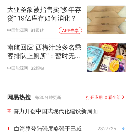
大亚圣象被指售卖“多年存
货” 19亿库存如何消化？
中国能源网
81跟贴
APP专享
南航回应“西梅汁致多名乘
客排队上厕所”：暂时无法
核查是否发放西梅汁
中国能源网
32跟贴
网易热搜
每30分钟更新
打开应用 查看全部
奋力开创中国式现代化建设新局面
白海豚登陆强度略强于巴威
2327725
1