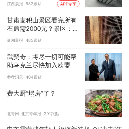
修理店铺换胎价格高达千
江西晨报
582跟贴
APP专享
元，官方发布情况通报
甘肃麦积山景区看完所有
石窟需2000元？景区：部
分石窟受特别保护，游客
潇湘晨报
485跟贴
可按需买
武契奇：将尽一切可能帮
助乌克兰尽快加入欧盟
参考消息
404跟贴
费大厨“塌房”了？
北青网-北京青年报
291跟贴