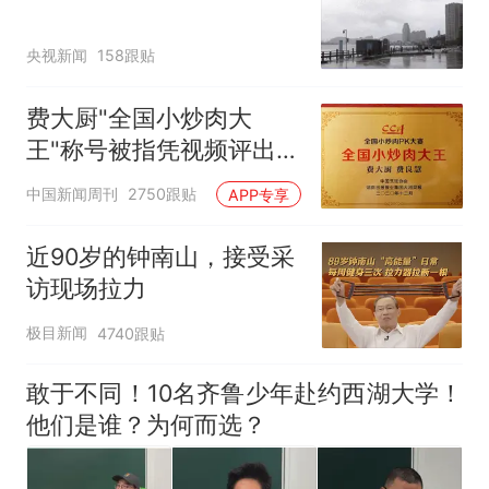
央视新闻
158跟贴
费大厨"全国小炒肉大
王"称号被指凭视频评出
官方回应
中国新闻周刊
2750跟贴
APP专享
近90岁的钟南山，接受采
访现场拉力
极目新闻
4740跟贴
敢于不同！10名齐鲁少年赴约西湖大学！
他们是谁？为何而选？