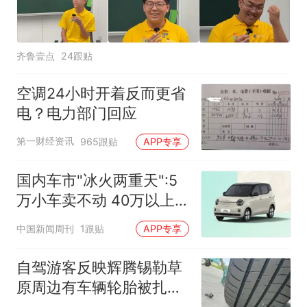
齐鲁壹点
24跟贴
空调24小时开着反而更省
电？电力部门回应
第一财经资讯
965跟贴
APP专享
国内车市"冰火两重天":5
万小车卖不动 40万以上
的抢购
中国新闻周刊
1跟贴
APP专享
自驾游客反映辉腾锡勒草
原周边有车辆轮胎被扎，