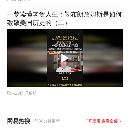
一梦读懂老詹人生：勒布朗詹姆斯是如何
致敬美国历史的（二）
独夫之心
2跟贴
网易热搜
每30分钟更新
打开应用 查看全部