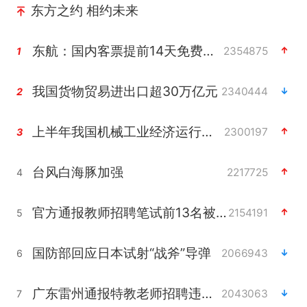
东方之约 相约未来
东航：国内客票提前14天免费退改
2354875
1
我国货物贸易进出口超30万亿元
2340444
2
上半年我国机械工业经济运行稳中有进
2300197
3
台风白海豚加强
2217725
4
官方通报教师招聘笔试前13名被淘汰
2154191
5
国防部回应日本试射“战斧”导弹
2066943
6
广东雷州通报特教老师招聘违规事件
2043063
7