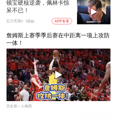
顿宝硬核逆袭，佩林卡惊
呆不已！
忘川无我n
1跟贴
APP专享
詹姆斯上赛季季后赛在中距离一项上攻防
一体！
历史第一人梅西