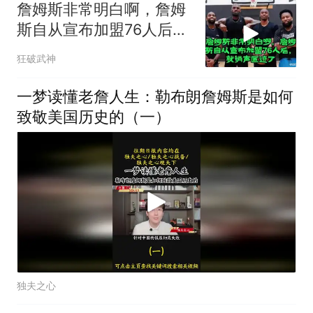
詹姆斯非常明白啊，詹姆
斯自从宣布加盟76人后，
就销声匿迹了
狂破武神
一梦读懂老詹人生：勒布朗詹姆斯是如何
致敬美国历史的（一）
独夫之心