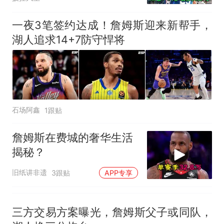
一夜3笔签约达成！詹姆斯迎来新帮手，
湖人追求14+7防守悍将
石场阿鑫
1跟贴
詹姆斯在费城的奢华生活
揭秘？
旧纸讲非遗
3跟贴
APP专享
三方交易方案曝光，詹姆斯父子或同队，