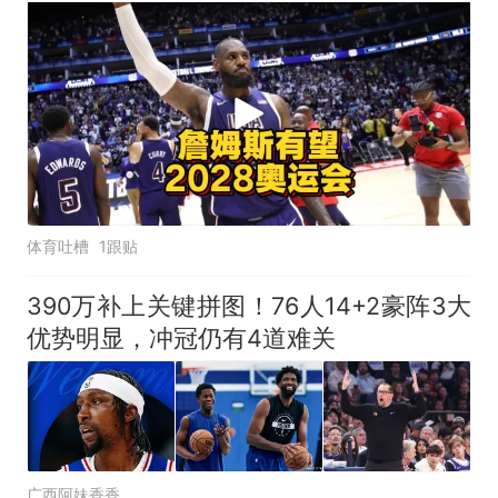
体育吐槽
1跟贴
390万补上关键拼图！76人14+2豪阵3大
优势明显，冲冠仍有4道难关
广西阿妹香香