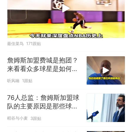
最佳菜鸟
171跟贴
詹姆斯加盟费城是抱团？
来看看众多球星是如何评
价的
听风喃
1跟贴
76人总监：詹姆斯加盟球
队的主要原因是那些球
员、教练和球迷
稻谷与小麦
3跟贴