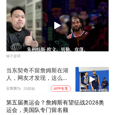
锅子篮球
当东契奇不留詹姆斯在湖
人，网友才发现，这么多
年逼走了那么多人
蓝飘飘fly
26跟贴
APP专享
第五届奥运会？詹姆斯有望征战2028奥
运会，美国队专门留名额