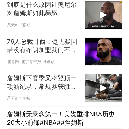
到底是什么原因让奥尼尔
对詹姆斯如此暴怒
尺素a
3跟贴
76人总裁甘西：毫无疑问
若没有布朗加盟我们不可
能签下詹姆斯
北青网-北京青年报
4跟贴
詹姆斯下赛季又将登顶一
项新纪录，常规赛获胜数
第一
尺素a
1跟贴
詹姆斯无悬念第一！美媒重排NBA历史
20大小前锋#NBA##詹姆斯