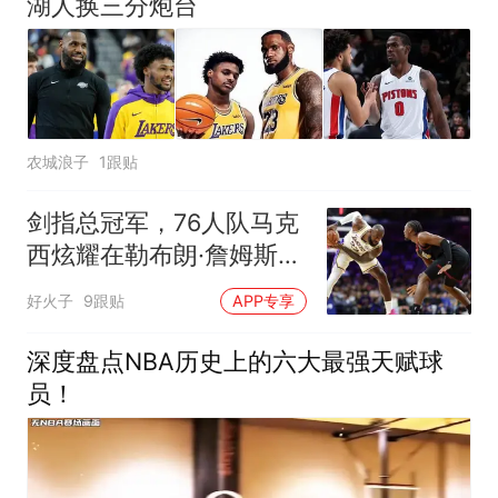
湖人换三分炮台
农城浪子
1跟贴
剑指总冠军，76人队马克
西炫耀在勒布朗·詹姆斯之
前到达健身房
好火子
9跟贴
APP专享
深度盘点NBA历史上的六大最强天赋球
员！