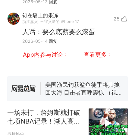
2026-05-13
回复
钉在墙上的果冻
25
那个在床头放菜刀的女孩，
热
浙江嘉兴
王守义送的 iPhone 17
因老师一句“跟我回家”改写了
人话：要么底薪要么滚蛋
人生
制裁瓜子饺子，美国怕什
新
2026-05-14
回复
么？
费大厨“全国小炒肉大王”称
App内参与讨论
查看更多
号，仅凭视频评出？中国烹饪
协会回应
男子上山采菌偶然发现鸡枞菌
窝，原地守1天等它长大：挖了
140多朵
美国渔民钓获鲨鱼徒手将其拽
回大海 目击者直呼震惊 （视频
来源：参考消息）
笔试第一被第二名传话劝弃考
官方通报
一场未打，詹姆斯就打破
那个在床头放菜刀的女孩，
热
七项NBA记录！湖人高
因老师一句“跟我回家”改写了
管：料到詹姆斯会走
人生
披挂风尘