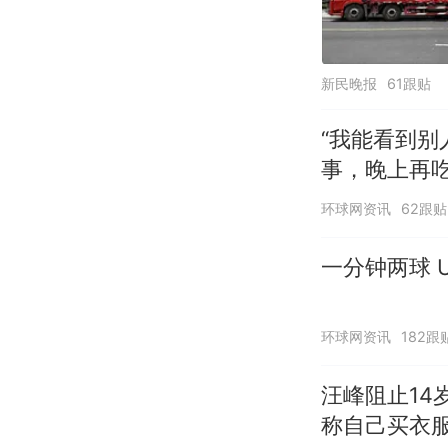
新民晚报
61跟贴
“我能看到别
事，晚上再
环球网资讯
62跟贴
一分钟两球 U
环球网资讯
182跟
汪峰阻止14
称自己买衣服