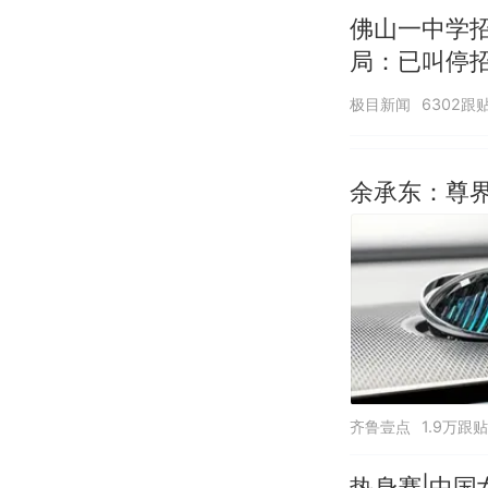
佛山一中学
局：已叫停
极目新闻
6302跟
余承东：尊界
齐鲁壹点
1.9万跟贴
热身赛|中国