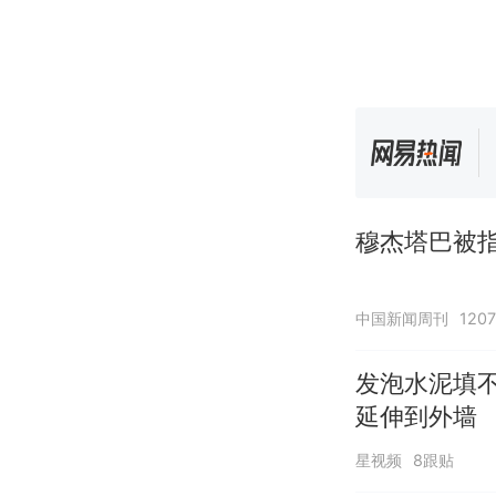
穆杰塔巴被指
中国新闻周刊
120
发泡水泥填
延伸到外墙
星视频
8跟贴