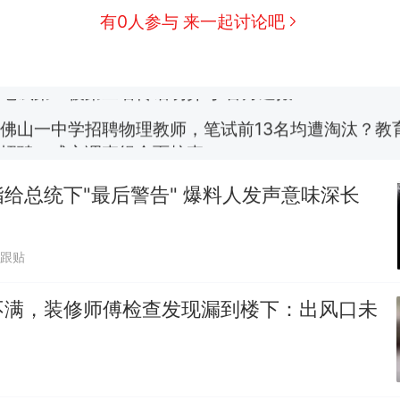
费大厨“全国小炒肉大王”称号，仅凭视频评出？中
新
有0人参与 来一起讨论吧
应
笔试第一被第二名传话劝弃考 官方通报
佛山一中学招聘物理教师，笔试前13名均遭淘汰？教
招聘，成立调查组全面核查
台风"白海豚"中心附近最大风力已达15级 最新研判
给总统下"最后警告" 爆料人发声意味深长
享界G9车型预售价公布：43.98万起
7跟贴
那个在床头放菜刀的女孩，因老师一句“跟我回家”
热
不满，装修师傅检查发现漏到楼下：出风口未