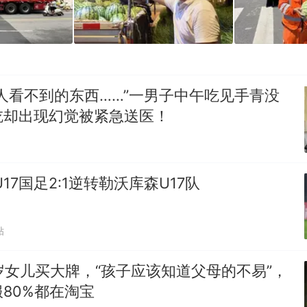
人看不到的东西……”一男子中午吃见手青没
吃却出现幻觉被紧急送医！
17国足2:1逆转勒沃库森U17队
贴
岁女儿买大牌，“孩子应该知道父母的不易”，
80%都在淘宝