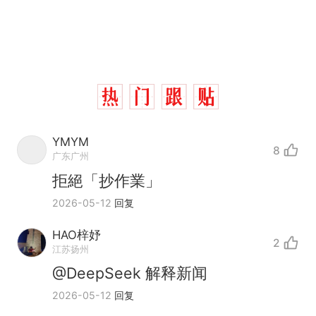
YMYM
8
广东广州
拒絕「抄作業」
2026-05-12
回复
那个在床头放菜刀的女孩，
热
因老师一句“跟我回家”改写了
HAO梓妤
人生
2
搬家报价570元，搬到楼下
新
江苏扬州
交5060元才肯搬上楼！女子傻
@DeepSeek 解释新闻
眼了……
佛山一中学招聘物理教师，笔
2026-05-12
回复
试前13名均遭淘汰？教育局：