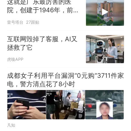
这就是广东最厉害的医
院，创建于1946年，前身
为广州中央医院
壹号塔台
27跟贴
互联网毁掉了客服，AI又
拯救了它
虎嗅APP
成都女子利用平台漏洞“0元购”3711件家
电，警方清点花了8小时
凡知