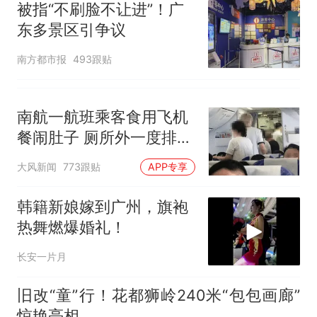
被指“不刷脸不让进”！广
东多景区引争议
南方都市报
493跟贴
南航一航班乘客食用飞机
餐闹肚子 厕所外一度排长
队
大风新闻
773跟贴
APP专享
韩籍新娘嫁到广州，旗袍
热舞燃爆婚礼！
长安一片月
旧改“童”行！花都狮岭240米“包包画廊”
惊艳亮相