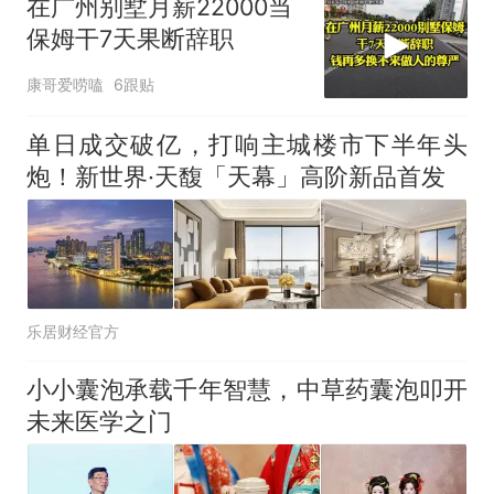
在广州别墅月薪22000当
保姆干7天果断辞职
康哥爱唠嗑
6跟贴
单日成交破亿，打响主城楼市下半年头
炮！新世界·天馥「天幕」高阶新品首发
乐居财经官方
小小囊泡承载千年智慧，中草药囊泡叩开
未来医学之门