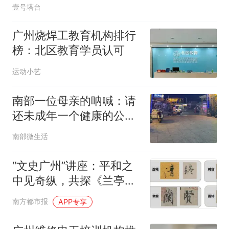
壹号塔台
广州烧焊工教育机构排行
榜：北区教育学员认可
运动小艺
南部一位母亲的呐喊：请
还未成年一个健康的公
厕！
南部微生活
“文史广州”讲座：平和之
中见奇纵，共探《兰亭
序》笔墨精微
南方都市报
APP专享