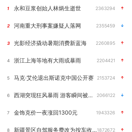
永和豆浆创始人林炳生逝世
2363294
1
河南重大刑事案嫌疑人落网
2355459
2
光影经济撬动暑期消费新蓝海
2260895
3
浙江上海等地有大雨或暴雨
2204421
4
马克·艾伦退出斯诺克中国公开赛
2153724
5
西湖突现狂风暴雨 游客瞬间被浇透
2066122
6
金饰克价一夜涨回1300元
1943326
7
新疆景区自驾服务费改为按车收费
1872672
8