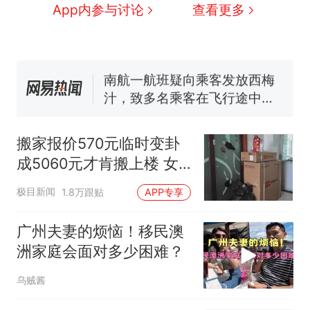
已叫停招聘，成立调查组全面
空调24小时开着反而更省电？
App内参与讨论
查看更多
核查
电力部门回应
“不建议大家买深色蛋糕”上热
搜，网友：天塌了！
南航一航班疑向乘客发放西梅
汁，致多名乘客在飞行途中排
队上厕所！乘客：机上100多
那个在床头放菜刀的女孩，
热
人只有2个厕所；客服回应：并
因老师一句“跟我回家”改写了
搬家报价570元临时变卦
非每架飞机都会发放西梅汁
人生
成5060元才肯搬上楼 女
子傻眼
极目新闻
1.8万跟贴
APP专享
广州夫妻的烦恼！移民澳
洲家庭会面对多少困难？
乌贼酱