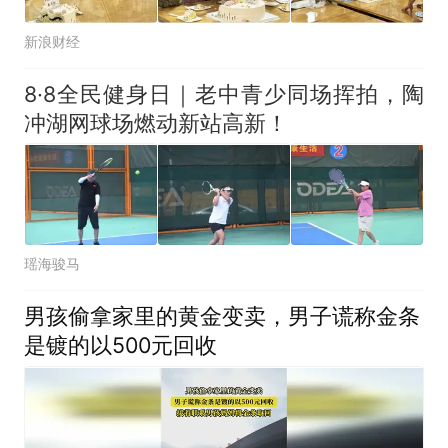
新浪财经
8·8全民健身日｜老中青少同场挥拍，陶
冲湖网球场燃动新站高新！
瑶海骏马
男孩偷拿家里的黄金变卖，男子谎称金条
是镀的以500元回收