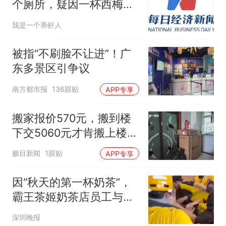
个厕所，疑因一杯西梅
汁？客服回应
我是一个养虾人
被指“不刷脸不让进”！广
东多景区引争议
南方都市报
136跟贴
APP专享
搬家报价570元，搬到楼
下交5060元才肯搬上楼！
女子傻眼了
极目新闻
1跟贴
APP专享
因“秋天的第一杯奶茶”，
霸王茶姬奶茶店员工与外
卖骑手发生肢体冲突，目
深圳晚报
击者：奶茶订单过多，外