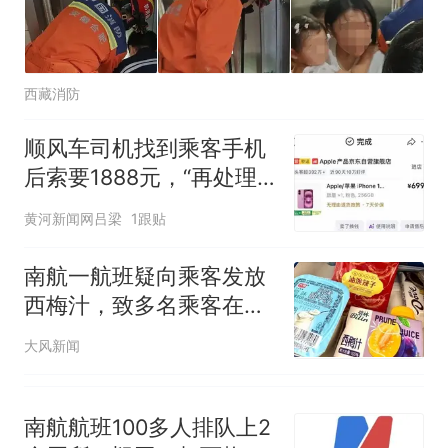
西藏消防
顺风车司机找到乘客手机
后索要1888元，“再处理
不好就拔卡”
黄河新闻网吕梁
1跟贴
南航一航班疑向乘客发放
西梅汁，致多名乘客在飞
行途中排队上厕所！乘
大风新闻
客：机上100多人只有2个
厕所；客服回应：并非每
架飞机都会发放西梅汁
南航航班100多人排队上2