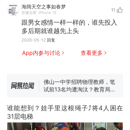
那个在床头放菜刀的女孩，
热
海阔天空之事如春梦
11
因老师一句“跟我回家”改写了
安徽合肥
iPhone 13
人生
搬家报价570元，搬到楼下
新
跟男女感情一样一样的，谁先投入
交5060元才肯搬上楼！女子傻
多后期就谁越先上头
眼了……
费大厨“全国小炒肉大王”称
2026-05-12
回复
号，仅凭视频评出？中国烹饪
协会回应
台风"白海豚"中心附近最大风
App内参与讨论
查看更多
力已达15级 最新研判
佛山一中学招聘物理教师，笔
试前13名均遭淘汰？教育局：
已叫停招聘，成立调查组全面
笔试第一被第二名传话劝弃考
核查
官方通报
那个在床头放菜刀的女孩，
热
因老师一句“跟我回家”改写了
谁能想到？娃手里这根绳子⤴️将4人困在
人生
31层电梯