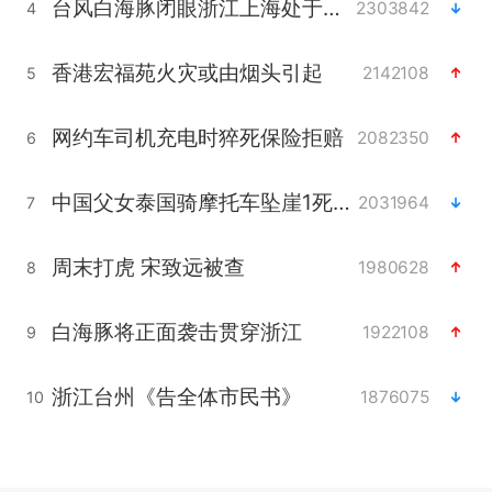
台风白海豚闭眼浙江上海处于危险半圆
2303842
4
香港宏福苑火灾或由烟头引起
2142108
5
网约车司机充电时猝死保险拒赔
2082350
6
中国父女泰国骑摩托车坠崖1死1伤
2031964
7
周末打虎 宋致远被查
1980628
8
白海豚将正面袭击贯穿浙江
1922108
9
浙江台州《告全体市民书》
1876075
10