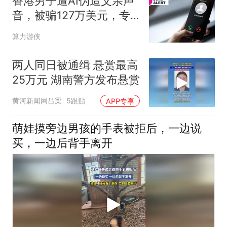
香港男子遭AI伪造父亲声
音，被骗127万美元，专
家：一句密语可破解
算力游侠
两人同日被通缉 悬赏最高
25万元 湖南警方发布悬赏
黄河新闻网吕梁
5跟贴
APP专享
萌娃摸旁边男孩的手表被拒后，一边说
买，一边后背手离开