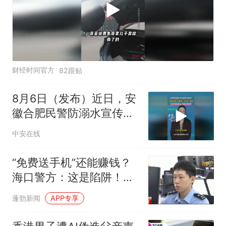
财经时间官方
82跟贴
8月6日（发布）近日，安
徽合肥民警防溺水宣传出
新招，土味英语+合肥话
中安在线
“双语”喊话，网友直呼上
头。#防溺水 #合肥 （编
“免费送手机”还能赚钱？
辑：王君）投稿邮箱：
海口警方：这是陷阱！拆
3882124142
解诈骗全流程
蓬勃新闻
APP专享