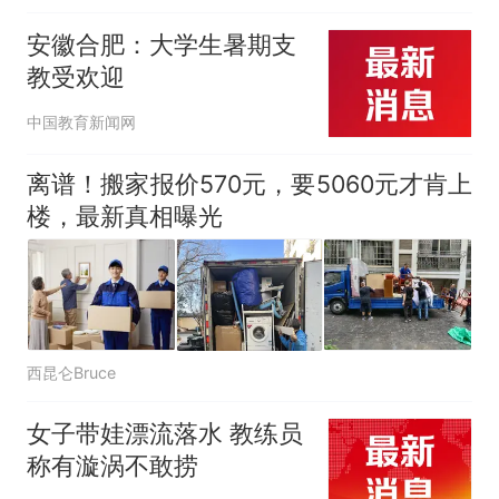
卖骑手不满等候时间过长
安徽合肥：大学生暑期支
教受欢迎
中国教育新闻网
离谱！搬家报价570元，要5060元才肯上
楼，最新真相曝光
西昆仑Bruce
女子带娃漂流落水 教练员
称有漩涡不敢捞