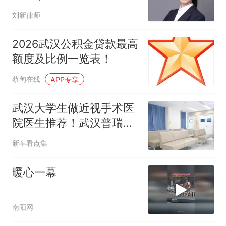
拳致骨折，为何不追究刑
刘新律师
责？
2026武汉公积金贷款最高
额度及比例一览表！
蔡甸在线
APP专享
武汉大学生做近视手术医
院医生推荐！武汉普瑞眼
科医院医生怎么样？
新车看点集
暖心一幕
南阳网