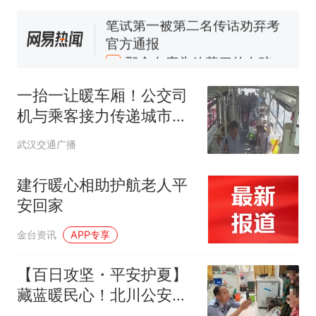
核查
官方通报
那个在床头放菜刀的女孩，
热
因老师一句“跟我回家”改写了
人生
一抬一让暖车厢！公交司
机与乘客接力传递城市温
情
武汉交通广播
建行暖心相助护航老人平
安回家
金台资讯
APP专享
【百日攻坚・平安护夏】
藏蓝暖民心！北川公安接
连上演暖心警事