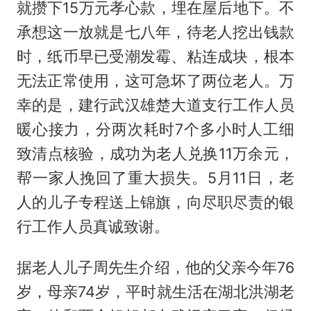
就攒下15万元孝心款，埋在屋后地下。不
承想这一放就是七八年，待老人挖出钱款
时，纸币早已受潮发霉、粘连成块，根本
无法正常使用，这可急坏了两位老人。万
幸的是，建行武汉雄楚大道支行工作人员
暖心接力，分两次耗时7个多小时人工细
致清点核验，成功为老人兑换11万余元，
帮一家人挽回了重大损失。5月11日，老
人的儿子专程送上锦旗，向尽职尽责的银
行工作人员真诚致谢。
据老人儿子周先生介绍，他的父亲今年76
岁，母亲74岁，平时就生活在湖北洪湖老