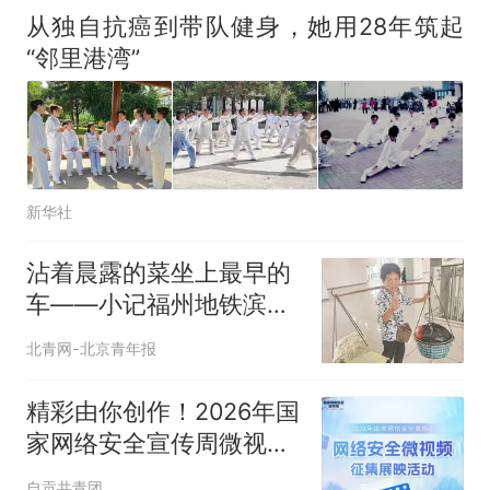
从独自抗癌到带队健身，她用28年筑起
“邻里港湾”
新华社
沾着晨露的菜坐上最早的
车——小记福州地铁滨海
快线晨间助农便民服务
北青网-北京青年报
精彩由你创作！2026年国
家网络安全宣传周微视频
征集展映活动来啦！
自贡共青团