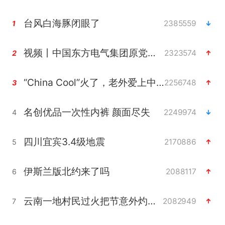
台风白海豚闭眼了
2385559
1
视频丨中国东方电气集团原党组副书记、董事宋致远被查
2323574
2
“China Cool”火了，老外爱上中国避暑游
2256748
3
名创优品一次性内裤 颜面尽失
2249974
4
四川宜宾3.4级地震
2170886
5
伊斯兰版北约来了吗
2088117
6
云南一地村民过火把节意外灼伤16人
2082949
7