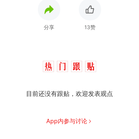
分享
13赞
那个在床头放菜刀的女孩，
热
因老师一句“跟我回家”改写了
人生
搬家报价570元，搬到楼下
新
交5060元才肯搬上楼！女子傻
眼了……
费大厨“全国小炒肉大王”称
目前还没有跟贴，欢迎发表观点
号，仅凭视频评出？中国烹饪
协会回应
台风"白海豚"中心附近最大风
力已达15级 最新研判
佛山一中学招聘物理教师，笔
App内参与讨论
试前13名均遭淘汰？教育局：
已叫停招聘，成立调查组全面
笔试第一被第二名传话劝弃考