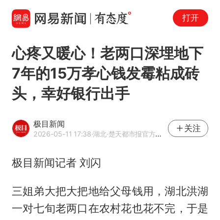
打开
心疼又暖心！老两口深埋地下
7年的15万孝心钱发霉粘成砖
头，幸好银行出手
极目新闻
关注
2026-05-11 17:38
·湖北
·楚天都市报官方网易号
极目新闻记者 刘闪
三姐弟大把大把地给父母钱用，湖北洪湖
一对七旬老两口在农村花也花不完，于是