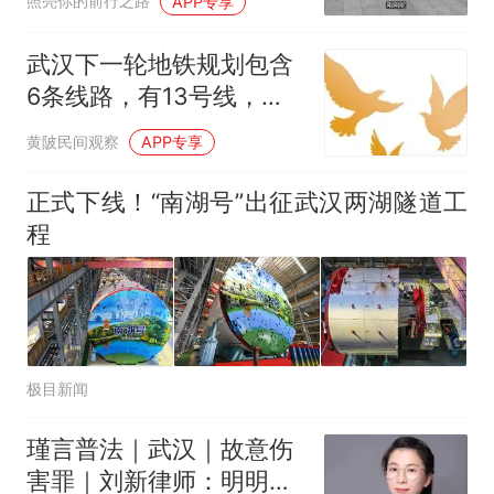
照亮你的前行之路
APP专享
武汉下一轮地铁规划包含
6条线路，有13号线，没
有20和37号线
黄陂民间观察
APP专享
正式下线！“南湖号”出征武汉两湖隧道工
程
极目新闻
瑾言普法｜武汉｜故意伤
害罪｜刘新律师：明明一