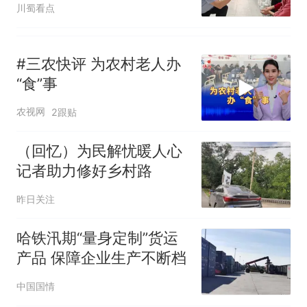
川蜀看点
#三农快评 为农村老人办
“食”事
农视网
2跟贴
（回忆）为民解忧暖人心
记者助力修好乡村路
昨日关注
哈铁汛期“量身定制”货运
产品 保障企业生产不断档
中国国情