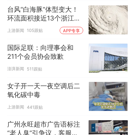
台风“白海豚”体型变大！
环流面积接近13个浙江那
么大
上游新闻
105跟贴
APP专享
国际足联：向理事会和
211个会员协会致歉
澎湃新闻
511跟贴
女子开一天一夜空调后二
氧化碳中毒
上游新闻
441跟贴
广州永旺超市广告语标注
“老人臭”引争议，客服回