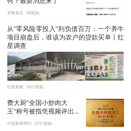
何？最新消息来了
来源：参考消息）
笔试第一被第二名传话劝弃考
官方通报
齐鲁壹点
98跟贴
那个在床头放菜刀的女孩，
热
从“零风险零投入”到负债百万：一个养牛
因老师一句“跟我回家”改写了
人生
项目崩盘后，谁该为农户的贷款买单丨红
星调查
红星新闻
1801跟贴
费大厨"全国小炒肉大
王"称号被指凭视频评出
官方回应
中国新闻周刊
2751跟贴