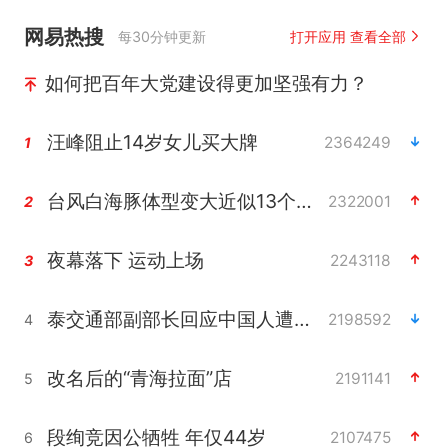
网易热搜
每30分钟更新
打开应用 查看全部
如何把百年大党建设得更加坚强有力？
汪峰阻止14岁女儿买大牌
2364249
1
台风白海豚体型变大近似13个浙江面积
2322001
2
夜幕落下 运动上场
2243118
3
泰交通部副部长回应中国人遭歧视手势
2198592
4
改名后的“青海拉面”店
2191141
5
段绚竞因公牺牲 年仅44岁
2107475
6