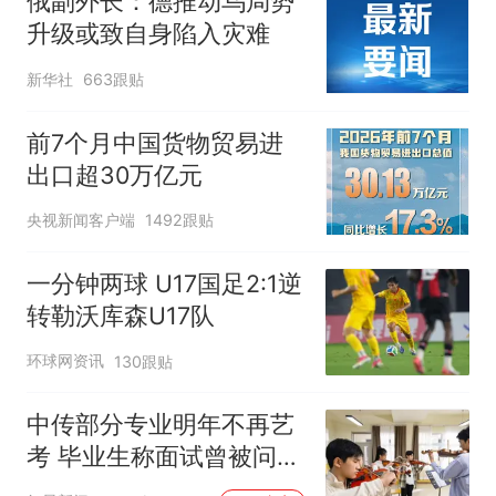
俄副外长：德推动乌局势
升级或致自身陷入灾难
新华社
663跟贴
前7个月中国货物贸易进
出口超30万亿元
央视新闻客户端
1492跟贴
一分钟两球 U17国足2:1逆
转勒沃库森U17队
环球网资讯
130跟贴
中传部分专业明年不再艺
考 毕业生称面试曾被问
“如何策划晚会” 专家：遏