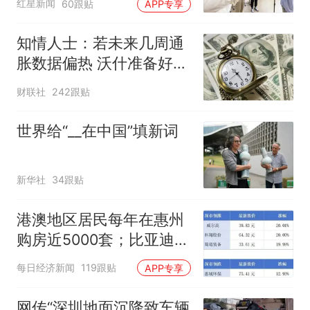
红星新闻
60跟贴
APP专享
制“艺考捷径化”
知情人士：若未来几周通
胀数据偏热 沃什准备好加
息
财联社
242跟贴
世界给“__在中国”填新词
新华社
34跟贴
港澳地区居民每年在惠州
购房近5000套；比亚迪销
量跻身全球车企第六丨大
每日经济新闻
119跟贴
APP专享
湾区财经早参
网传“深圳地面沉降致车辆