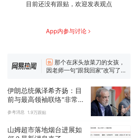
目前还没有跟贴，欢迎发表观点
App内参与讨论
那个在床头放菜刀的女孩，
热
因老师一句“跟我回家”改写了
人生
制裁瓜子饺子，美国怕什
新
么？
伊朗总统佩泽希齐扬：目
费大厨“全国小炒肉大王”称
前与最高领袖联络"非常困
号，仅凭视频评出？中国烹饪
难"
协会回应
男子上山采菌偶然发现鸡枞菌
参考消息
1.9万跟贴
窝，原地守1天等它长大：挖了
140多朵
美国渔民钓获鲨鱼徒手将其拽
山姆超市落地烟台进展如
回大海 目击者直呼震惊 （视频