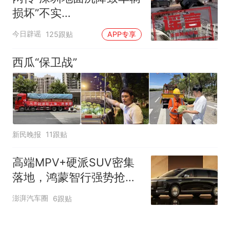
损坏”不实
（2026·08·06）
今日辟谣
125跟贴
APP专享
西瓜“保卫战”
新民晚报
11跟贴
高端MPV+硬派SUV密集
落地，鸿蒙智行强势抢占
自主高端市场制高点
澎湃汽车圈
6跟贴