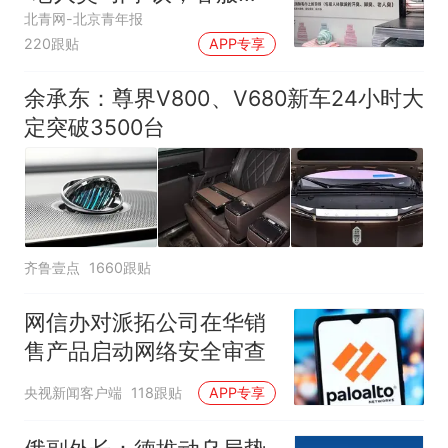
应
北青网-北京青年报
220跟贴
APP专享
余承东：尊界V800、V680新车24小时大
定突破3500台
齐鲁壹点
1660跟贴
网信办对派拓公司在华销
售产品启动网络安全审查
央视新闻客户端
118跟贴
APP专享