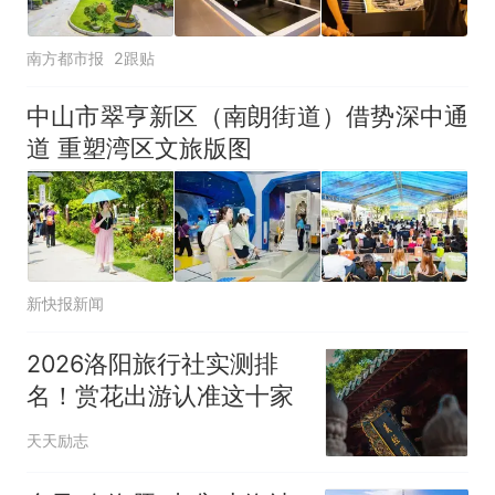
南方都市报
2跟贴
中山市翠亨新区（南朗街道）借势深中通
道 重塑湾区文旅版图
新快报新闻
2026洛阳旅行社实测排
名！赏花出游认准这十家
天天励志