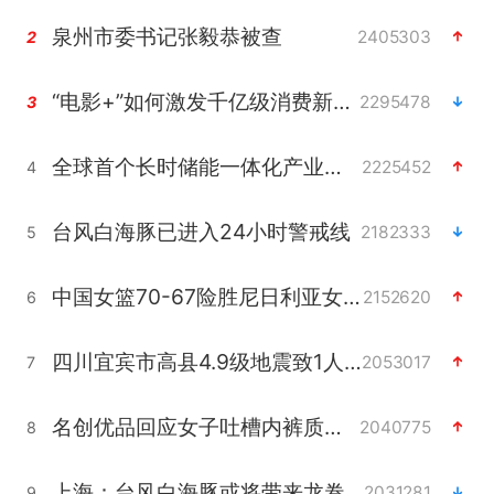
泉州市委书记张毅恭被查
2405303
2
“电影+”如何激发千亿级消费新活力？
2295478
3
全球首个长时储能一体化产业园量产
2225452
4
台风白海豚已进入24小时警戒线
2182333
5
中国女篮70-67险胜尼日利亚女篮
2152620
6
四川宜宾市高县4.9级地震致1人死亡
2053017
7
名创优品回应女子吐槽内裤质量差
2040775
8
上海：台风白海豚或将带来龙卷风
2031281
9