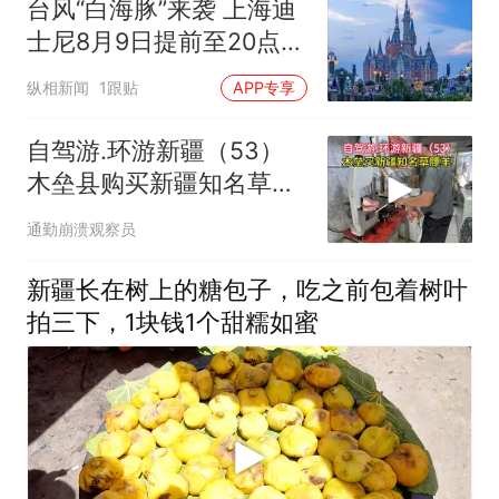
台风“白海豚”来袭 上海迪
士尼8月9日提前至20点闭
园 游客可无损退改行程
纵相新闻
1跟贴
APP专享
自驾游.环游新疆（53）
木垒县购买新疆知名草膘
羊肉！
通勤崩溃观察员
新疆长在树上的糖包子，吃之前包着树叶
拍三下，1块钱1个甜糯如蜜