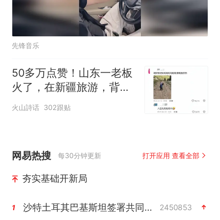
先锋音乐
50多万点赞！山东一老板
火了，在新疆旅游，背着
包给下属慷慨激昂打电
火山詩话
302跟贴
话，网友：谁这么不开
眼，把出来旅游的老总气
成这样
网易热搜
每30分钟更新
打开应用 查看全部
夯实基础开新局
沙特土耳其巴基斯坦签署共同防务协议
2450853
1