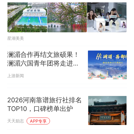
已叫停招聘，成立调查组全面
台风"白海豚"中心附近最大风
核查
力已达15级 最新研判
那个在床头放菜刀的女孩，
热
因老师一句“跟我回家”改写了
人生
星湖美美
澜湄合作再结文旅硕果！
澜湄六国青年团将走进昌
都开启“溯源”之旅
上游新闻
2026河南靠谱旅行社排名
TOP10，口碑榜单出炉
天天励志
APP专享