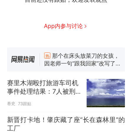
App内参与讨论
那个在床头放菜刀的女孩，
热
因老师一句“跟我回家”改写了
人生
费大厨“全国小炒肉大王”称
新
号，仅凭视频评出？中国烹饪
赛里木湖殴打旅游车司机
协会回应
美国渔民钓获鲨鱼徒手将其拽
事件处理结果：7人被刑
回大海 目击者直呼震惊 （视频
拘，自驾收费调整
来源：参考消息）
笔试第一被第二名传话劝弃考
卷史
73跟贴
官方通报
佛山一中学招聘物理教师，笔
新晋打卡地！肇庆藏了座“长在森林里”的
试前13名均遭淘汰？教育局：
工厂