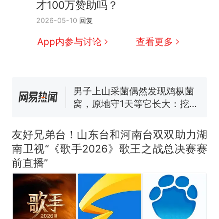
才100万赞助吗？
因老师一句“跟我回家”改写了
人生
2026-05-10
回复
制裁瓜子饺子，美国怕什
新
么？
App内参与讨论
查看更多
费大厨“全国小炒肉大王”称
号，仅凭视频评出？中国烹饪
协会回应
男子上山采菌偶然发现鸡枞菌
窝，原地守1天等它长大：挖了
140多朵
美国渔民钓获鲨鱼徒手将其拽
回大海 目击者直呼震惊 （视频
来源：参考消息）
笔试第一被第二名传话劝弃考
友好兄弟台！山东台和河南台双双助力湖
官方通报
南卫视“《歌手2026》歌王之战总决赛赛
那个在床头放菜刀的女孩，
热
前直播”
因老师一句“跟我回家”改写了
人生