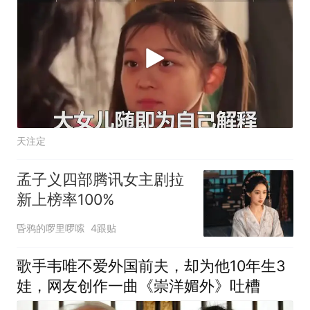
天注定
孟子义四部腾讯女主剧拉
新上榜率100%
昏鸦的啰里啰嗦
4跟贴
歌手韦唯不爱外国前夫，却为他10年生3
娃，网友创作一曲《崇洋媚外》吐槽