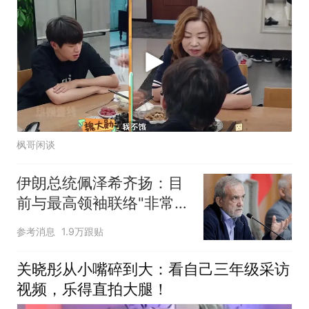
枫哥闲谈
伊朗总统佩泽希齐扬：目
前与最高领袖联络"非常困
难"
参考消息
1.9万跟贴
关晓彤从小嘴碎到大：看自己三年级采访
视频，乐得直拍大腿！