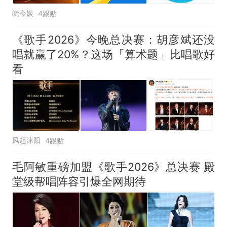
晓今娱
4跟贴
《歌手2026》今晚总决赛：胡彦斌还没
唱就赢了20%？这场「算术题」比唱歌好
看
风起沐阳
4跟贴
毛阿敏重磅加盟《歌手2026》总决赛 殿
堂级帮唱阵容引爆全网期待