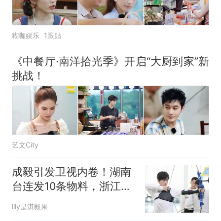
糊咖娱乐
1跟贴
《中餐厅·南洋拾光季》开启“大厨到家”新
挑战！
艺文City
成毅引发卫视内卷！湖南
台连发10条物料，浙江台
直接加码11条硬刚
lily是淇毅果