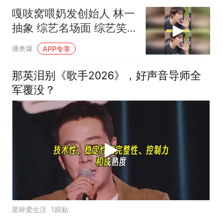
嘎吱窝喂奶发创始人 林一
抽象 综艺名场面 综艺笑
点
播奥爆
APP专享
那英泪别《歌手2026》，好声音导师全
军覆没？
星眸爱生活
1跟贴