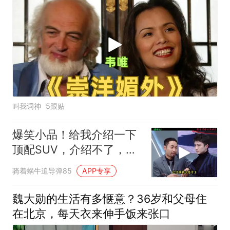
叫我词神
5跟贴
爆笑小品！给我介绍一下
顶配SUV，介绍不了，你
买不起
骑着蜗牛追导弹85
APP专享
魏大勋的生活有多惬意？36岁和父母住
在北京，每天衣来伸手饭来张口