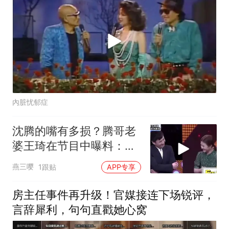
內脏忧郁症
沈腾的嘴有多损？腾哥老
婆王琦在节目中曝料：他
以损丈母娘为乐
燕三嘤
1跟贴
APP专享
房主任事件再升级！官媒接连下场锐评，
言辞犀利，句句直戳她心窝