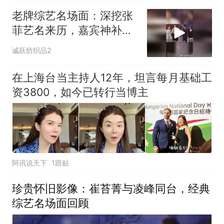
老牌综艺名场面：深挖张
菲艺名来历，嘉宾神补刀
笑翻全场
诚跃纺织品2
在上海台当主持人12年，坦言每月基础工
资3800，如今已转行当博主
阿讯说天下
1跟贴
珍贵怀旧影像：崔苔菁与凌峰同台，经典
综艺名场面回顾