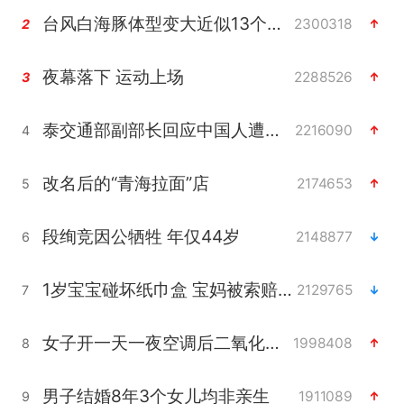
台风白海豚体型变大近似13个浙江面积
2300318
2
夜幕落下 运动上场
2288526
3
泰交通部副部长回应中国人遭歧视手势
2216090
4
改名后的“青海拉面”店
2174653
5
段绚竞因公牺牲 年仅44岁
2148877
6
1岁宝宝碰坏纸巾盒 宝妈被索赔924元
2129765
7
女子开一天一夜空调后二氧化碳中毒
1998408
8
男子结婚8年3个女儿均非亲生
1911089
9