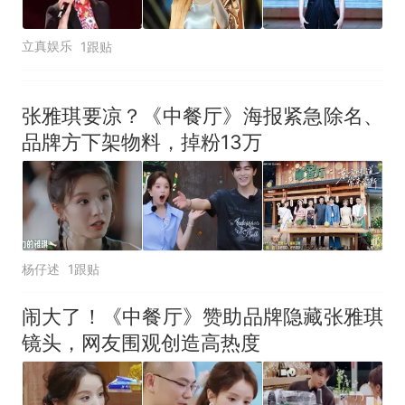
立真娱乐
1跟贴
张雅琪要凉？《中餐厅》海报紧急除名、
品牌方下架物料，掉粉13万
杨仔述
1跟贴
闹大了！《中餐厅》赞助品牌隐藏张雅琪
镜头，网友围观创造高热度