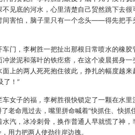
深不见底的河水，心里清楚自己贸然跳下去很
时间害怕，脑子里只有一个念头——得先把手
。
开车门，李树胜一把扯出那根日常喷水的橡胶
面冲淤泥和落叶的铁疙瘩，在这个凌晨摇身一
水面上的两人死死抱住彼此，挣扎的幅度越来
及了！”
拦车女子的福，李树胜很快锁定了一颗在水里
拼了老命甩过去，嘴里拼命喊着“快抓住、快抓住
着水汽，冰冷刺骨，换作普通人早就慌了神，
冷，用力把两人使劲往岸边拽。