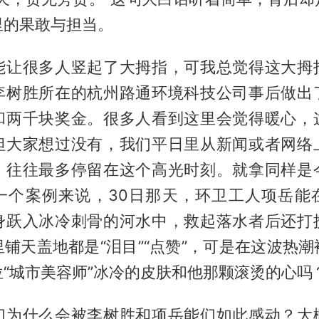
里的果敢与担当。
能让很多人竖起了大拇指，可我总觉得这大拇
李树胜所在的杭州路通环境科技公司事后做出
和两千块奖金。很多人看到这里会觉得暖心，
但大家想过没有，我们平日里从新闻或者网络
，往往最多停留在这个高光时刻。就拿同样是
一个案例来说，30日那天，环卫工人项岳能
身跃入冰冷刺骨的河水中，救起落水者后还打
铺天盖地都是“泪目”“点赞”，可是在这波热
“城市美容师”冰冷的皮肤和他那颗滚烫的心吗
们为什么会被李树胜和项岳能们如此感动？大