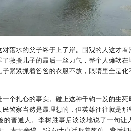
这对落水的父子终于上了岸。围观的人这才看
尽了救援儿子的最后一丝力气，整个人瘫软在
儿子紧紧抓着爸爸的衣服不放，眼睛里全是化
扯一个扎心的事实。碰上这种千钧一发的生死
人民警察当然是最理想的，但英雄往往就是那
脸的普通人。李树胜事后淡淡地说了一句让
关天，责无旁贷。”这句大白话听着简单，背后却