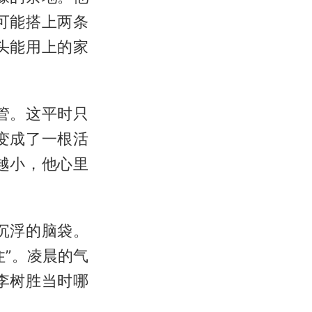
可能搭上两条
头能用上的家
管。这平时只
变成了一根活
越小，他心里
沉浮的脑袋。
”。凌晨的气
李树胜当时哪