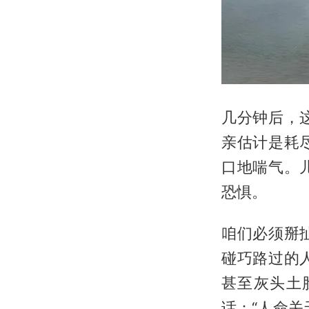
几分钟后，
亲估计是耗
口地喘气。
恐惧。
咱们必须掰
碰巧路过的
甚至灰头土
话：“人命