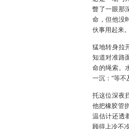
瞥了一眼那
命，但他没
伙事用起来
猛地转身拉
知道对准路
命的绳索。
一沉：“等不
托这位深夜
他把橡胶管
温估计还透
顾得上冷不