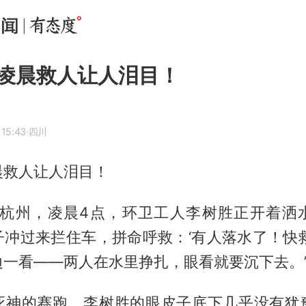
凌晨救人让人泪目！
 15:43
·四川
晨救人让人泪目！
江杭州，凌晨4点，环卫工人李树胜正开着洒
子冲过来拦住车，拼命呼救：‘有人落水了！快救
边一看——两人在水里挣扎，眼看就要沉下去。
死神的赛跑。李树胜的眼皮子底下几乎没有犹