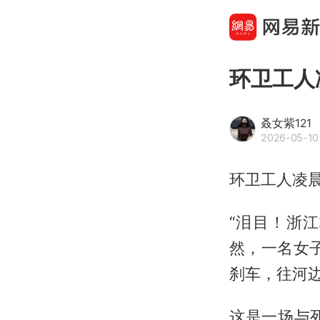
环卫工人
叒女紫121
2026-05-10
环卫工人凌
“泪目！浙
然，一名女
刹车，往河
这是一场与