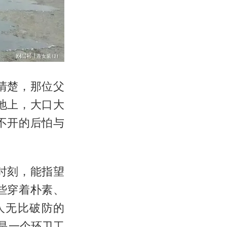
清楚，那位父
地上，大口大
不开的后怕与
时刻，能指望
些穿着朴素、
人无比破防的
是一个环卫工