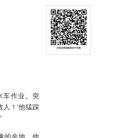
扫码去网易新闻APP浏览
水车作业。突
人！’他猛踩
”
豫的余地。他