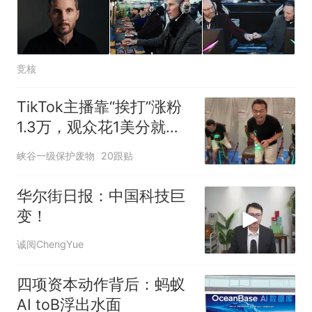
竞核
TikTok主播靠“挨打”涨粉
1.3万，观众花1美分就能
射他，1000币档位一次挨
峡谷一级保护废物
20跟贴
1888发
华尔街日报：中国科技巨
变！
诚阅ChengYue
四项资本动作背后：蚂蚁
AI toB浮出水面