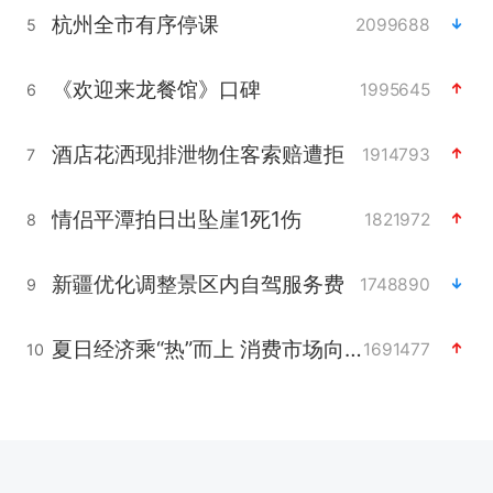
杭州全市有序停课
2099688
5
《欢迎来龙餐馆》口碑
1995645
6
酒店花洒现排泄物住客索赔遭拒
1914793
7
情侣平潭拍日出坠崖1死1伤
1821972
8
新疆优化调整景区内自驾服务费
1748890
9
夏日经济乘“热”而上 消费市场向“新”而行
1691477
10