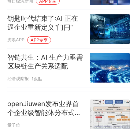
每日经济新闻
APP专享
年
钥匙时代结束了:AI 正在
逼企业重新定义“门闩“
虎嗅APP
APP专享
智链共生：AI 生产力亟需
区块链生产关系适配
经济观察报
1跟贴
openJiuwen发布业界首
个企业级智能体分布式蜂
群架构，联合邮储成功落
量子位
地金融生产环境