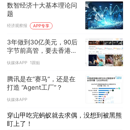
数智经济十大基本理论问
题
经济观察报
APP专享
3年做到30亿美元，90后
字节前高管，要去香港敲
钟了
钛媒体APP
1跟贴
腾讯是在“赛马”，还是在
打造 “Agent工厂”？
钛媒体APP
穿山甲吃完蚂蚁就去求偶，没想到被黑熊
盯上了！