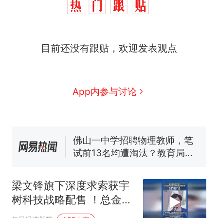
那个在床头放菜刀的女孩，
热
目前还没有跟贴，欢迎发表观点
因老师一句“跟我回家”改写了
人生
搬家报价570元，搬到楼下
新
交5060元才肯搬上楼！女子傻
眼了……
十多万人报名的考试，成绩全
App内参与讨论
部作废，公平么？
空调24小时开着反而更省电？
电力部门回应
佛山一中学招聘物理教师，笔
试前13名均遭淘汰？教育局：
已叫停招聘，成立调查组全面
“不建议大家买深色蛋糕”上热
核查
搜，网友：天塌了！
梁文锋旗下深度求索获宇
那个在床头放菜刀的女孩，
热
树科技战略配售 ！总金额
因老师一句“跟我回家”改写了
超1.4亿元，还要“绑定”3
人生