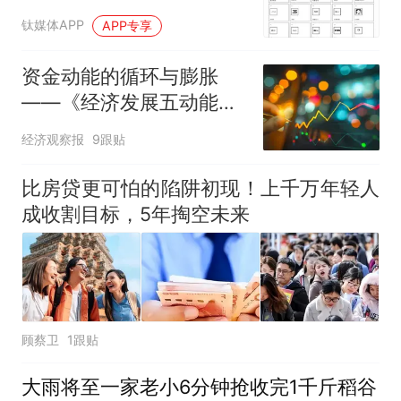
公司
钛媒体APP
APP专享
资金动能的循环与膨胀
——《经济发展五动能正
循环与马太效应》之四
经济观察报
9跟贴
比房贷更可怕的陷阱初现！上千万年轻人
成收割目标，5年掏空未来
顾蔡卫
1跟贴
大雨将至一家老小6分钟抢收完1千斤稻谷