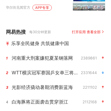
华尔街见闻官方
APP专享
网易热搜
每30分钟更新
打开应用 查看全部
乐享全民健身 共筑健康中国
河南重大刑案嫌犯夏某钢落网
2389861
1
WTT横滨冠军赛国乒女单三将晋级四强
2331644
2
光影经济撬动暑期消费新蓝海
2211102
3
白海豚将正面袭击贯穿浙江
2112168
4