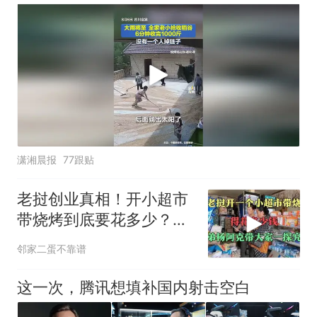
潇湘晨报
77跟贴
老挝创业真相！开小超市
带烧烤到底要花多少？三
弟杨阿克硬核摸底
邻家二蛋不靠谱
这一次，腾讯想填补国内射击空白