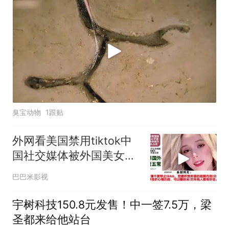
臭宝动物
1跟贴
外网看美国禁用tiktok中
国社交媒体被外国美女占
领
巴巴米影视
宇树科技150.8元发售！中一签7.5万，梁
圣都来给他站台