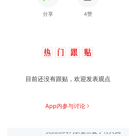
分享
4赞
那个在床头放菜刀的女孩，
热
因老师一句“跟我回家”改写了
人生
制裁瓜子饺子，美国怕什
新
目前还没有跟贴，欢迎发表观点
么？
费大厨“全国小炒肉大王”称
号，仅凭视频评出？中国烹饪
协会回应
男子上山采菌偶然发现鸡枞菌
App内参与讨论
窝，原地守1天等它长大：挖了
140多朵
美国渔民钓获鲨鱼徒手将其拽
回大海 目击者直呼震惊 （视频
来源：参考消息）