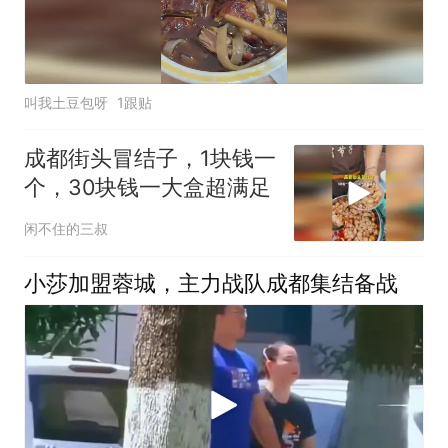
叫我土豆包呀
1跟贴
成都街头冒结子，1块钱一
个，30块钱一大盒超满足
闲不住的三叔
小莎加盟蓉城，主力战队成都集结备战