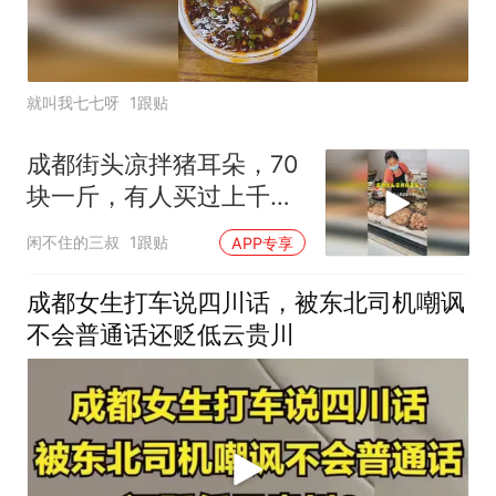
就叫我七七呀
1跟贴
成都街头凉拌猪耳朵，70
块一斤，有人买过上千块
的
闲不住的三叔
1跟贴
APP专享
成都女生打车说四川话，被东北司机嘲讽
不会普通话还贬低云贵川