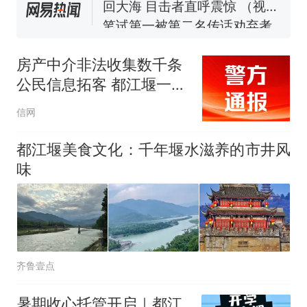
笔试第一被第二名传话劝弃考
官方通报
那个在床头放菜刀的女孩，
热
因老师一句“跟我回家”改写了
房产中介非法收集数千条
人生
公民信息拓客 都江堰一德
佑门店被公安警告
信网
都江堰美食文化：千年堰水滋养的市井风
味
齐鲁壹点
暑期收心托管开启｜都江