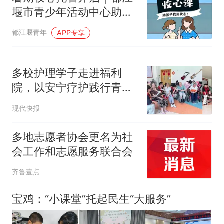
堰市青少年活动中心助力
孩子蓄力成长，从容奔赴
都江堰青年
APP专享
新学期
多校护理学子走进福利
院，以安宁疗护践行青年
社会责任
现代快报
多地志愿者协会更名为社
会工作和志愿服务联合会
齐鲁壹点
宝鸡：“小课堂”托起民生“大服务”