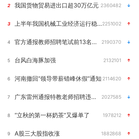
我国货物贸易进出口超30万亿元
2360482
2
上半年我国机械工业经济运行稳中有进
2251002
3
官方通报教师招聘笔试前13名被淘汰
2190370
4
台风白海豚加强
2132101
5
河南撤回“领导带薪错峰休假”通知
2114620
6
广东雷州通报特教老师招聘违规事件
2027585
7
“立秋的第一杯奶茶”又爆单了
1978212
8
A股三大股指收涨
1882868
9