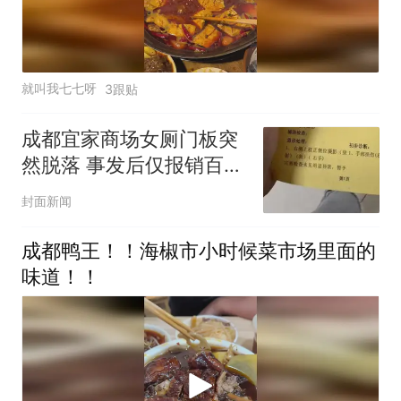
就叫我七七呀
3跟贴
成都宜家商场女厕门板突
然脱落 事发后仅报销百余
元引争议
封面新闻
成都鸭王！！海椒市小时候菜市场里面的
味道！！