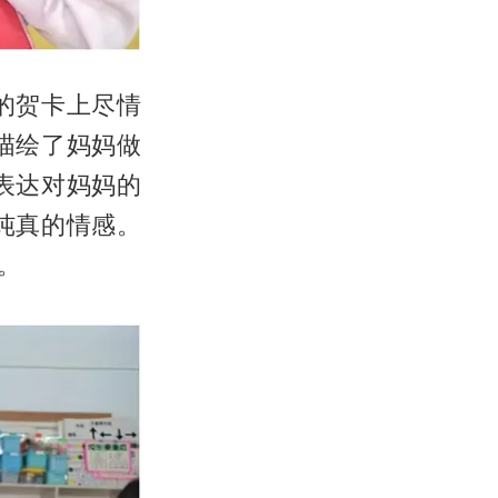
的贺卡上尽情
描绘了妈妈做
表达对妈妈的
纯真的情感。
。