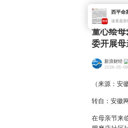
西平命
速看最新
童心绘母
委开展母
新浪财经
2026-05-09
（来源：安
转自：安徽
在母亲节来