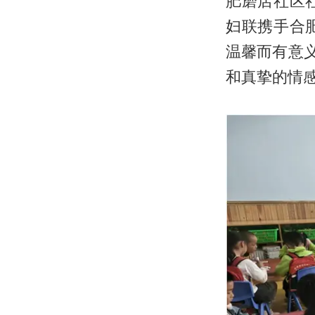
肥磨店社区
妇联携手合
温馨而有意
和真挚的情