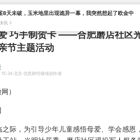
案8天未破，玉米地里出现诡异一幕，我突然想起了欧金中
快讯
爱 巧手制贺卡 ——合肥磨店社区
亲节主题活动
 15:34
·北京
·优质财经领域创作者
徽网）
网
临之际，为引导少年儿童感悟母爱、学会感恩，