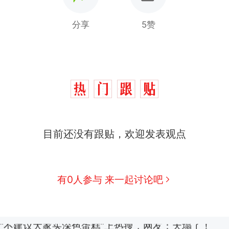
分享
5赞
那个在床头放菜刀的女孩，因老师一句“跟我回家”
热
搬家报价570元，搬到楼下交5060元才肯搬上楼
新
目前还没有跟贴，欢迎发表观点
了……
空调24小时开着反而更省电？电力部门回应
佛山一中学招聘物理教师，笔试前13名均遭淘汰？教
有0人参与 来一起讨论吧
招聘，成立调查组全面核查
“不建议大家买深色蛋糕”上热搜，网友：天塌了！