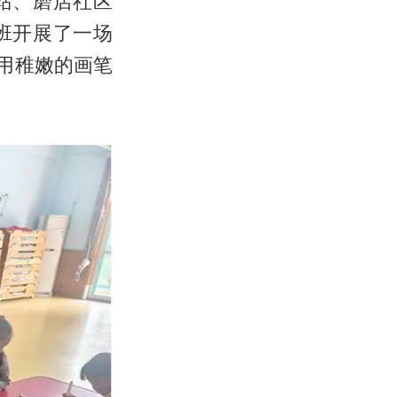
站、磨店社区
班开展了一场
用稚嫩的画笔