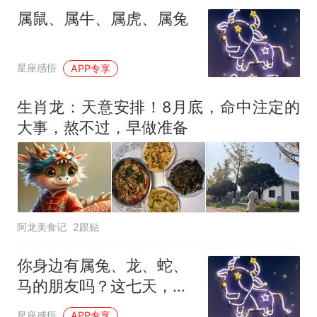
1千斤稻谷
属鼠、属牛、属虎、属兔
十多万人报名的考试，成绩
热
全部作废，公平么？
星座感悟
APP专享
生肖龙：天意安排！8月底，命中注定的
大事，熬不过，早做准备
阿龙美食记
2跟贴
你身边有属兔、龙、蛇、
马的朋友吗？这七天，祝
他们好运连连！
星座感悟
APP专享