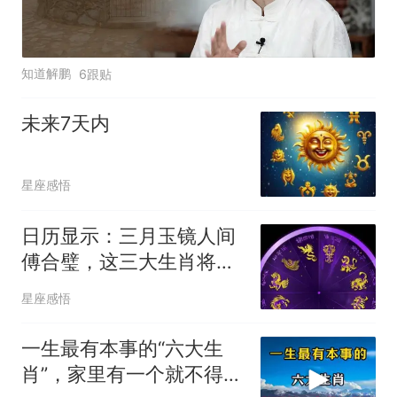
知道解鹏
6跟贴
未来7天内
星座感悟
日历显示：三月玉镜人间
傅合璧，这三大生肖将迎
来“天同乐”运势，好运挡
星座感悟
不住！
一生最有本事的“六大生
肖”，家里有一个就不得