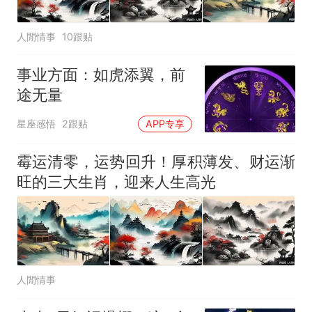
人閒情事
10跟贴
事业方面：如虎添翼，前
途无量
星座感悟
2跟贴
APP专享
霉运清零，运势回升！厚积薄发、财运渐
旺的三大生肖，迎来人生高光
人閒情事