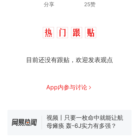
分享
25赞
十多万人报名的考试，成绩
热
目前还没有跟贴，欢迎发表观点
全部作废，公平么？
全球唯一没有法定首都的国
新
家，刚改国名，总统就邀请中
国大使骑行绕了几乎整个国境
5万的小车卖不动，40万以上
App内参与讨论
线一圈，还曾两次到中国寻根
的抢着买
视频丨只要一枚命中就能让航
母瘫痪 轰-6J实力有多强？
空调24小时开着反而更省电？
电力部门回应
大雨将至一家老小6分钟抢收完