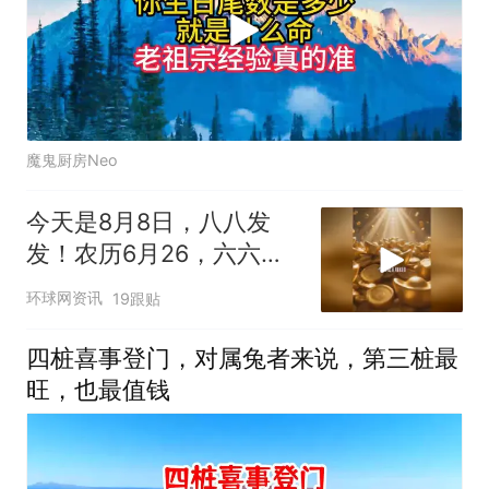
魔鬼厨房Neo
今天是8月8日，八八发
发！农历6月26，六六大
顺又碰上八八大发，老天
环球网资讯
19跟贴
爷安排的招财日。你的财
运会一路发，好事连连
四桩喜事登门，对属兔者来说，第三桩最
发，根本停不下来！
旺，也最值钱