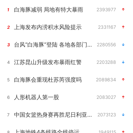
白海豚减弱 局地有特大暴雨
2393977
1
上海发布内涝积水风险提示
2331167
2
台风“白海豚”登陆 各地各部门全力应对
2280556
3
江苏昆山升级发布暴雨红警
2203288
4
白海豚会重现杜苏芮强度吗
2089834
5
人形机器人第一股
2083027
6
中国女篮热身赛再胜尼日利亚女篮
2073123
7
上海地铁4条线路全线停运
1949115
8