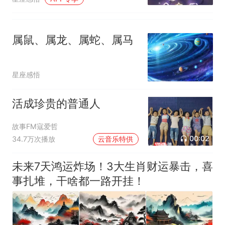
属鼠、属龙、属蛇、属马
星座感悟
活成珍贵的普通人
故事FM寇爱哲
00:02
34.7万次播放
云音乐特供
未来7天鸿运炸场！3大生肖财运暴击，喜
事扎堆，干啥都一路开挂！