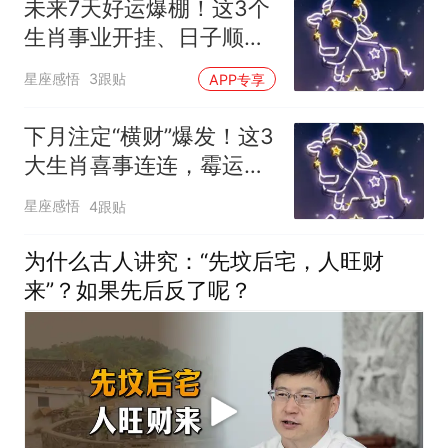
未来7天好运爆棚！这3个
生肖事业开挂、日子顺
心，有你吗？各位朋友大
星座感悟
3跟贴
APP专享
家好，我是你们的星座情
感博主
下月注定“横财”爆发！这3
大生肖喜事连连，霉运清
零，日子越过越顺！
星座感悟
4跟贴
为什么古人讲究：“先坟后宅，人旺财
来”？如果先后反了呢？