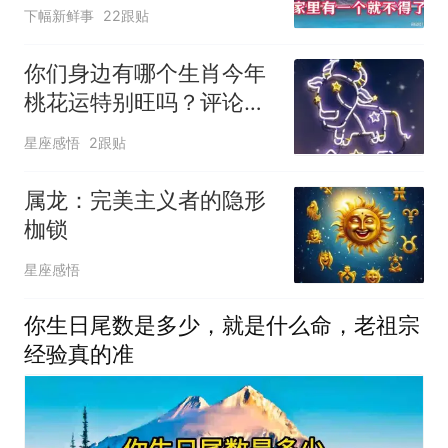
了！
下幅新鲜事
22跟贴
你们身边有哪个生肖今年
桃花运特别旺吗？评论区
聊聊吧！
星座感悟
2跟贴
属龙：完美主义者的隐形
枷锁
星座感悟
你生日尾数是多少，就是什么命，老祖宗
经验真的准