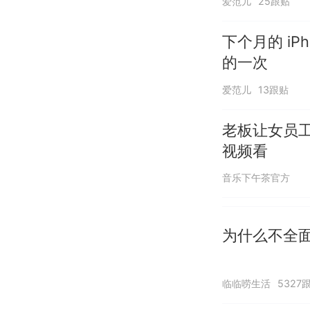
爱范儿
25跟贴
下个月的 i
的一次
爱范儿
13跟贴
老板让女员
视频看
音乐下午茶官方
为什么不全
临临唠生活
5327