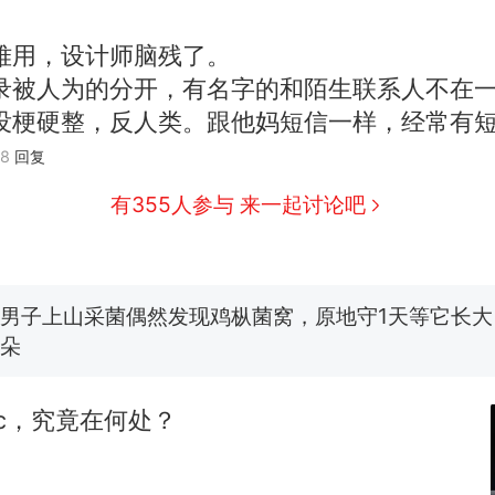
难用，设计师脑残了。
录被人为的分开，有名字的和陌生联系人不在
那个在床头放菜刀的女孩，因老师一句“跟我回家”
热
没梗硬整，反人类。跟他妈短信一样，经常有
制裁瓜子饺子，美国怕什么？
08
回复
新
有355人参与 来一起讨论吧
费大厨“全国小炒肉大王”称号，仅凭视频评出？中国
男子上山采菌偶然发现鸡枞菌窝，原地守1天等它长大：
朵
美国渔民钓获鲨鱼徒手将其拽回大海 目击者直呼震惊
参考消息）
笔试第一被第二名传话劝弃考 官方通报
ic，究竟在何处？
那个在床头放菜刀的女孩，因老师一句“跟我回家”
热