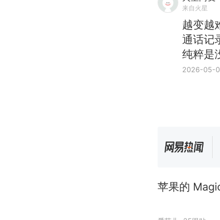
来自火星
越变越
通话记
纯粹是
2026-05-
苹果的 Mag