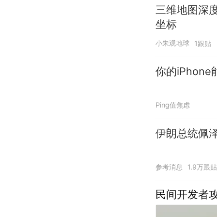
三维地图深
坐标
小朱观地球
1跟贴
你的iPho
Ping值焦虑
伊朗总统佩泽
参考消息
1.9万跟贴
民间开发者攻破