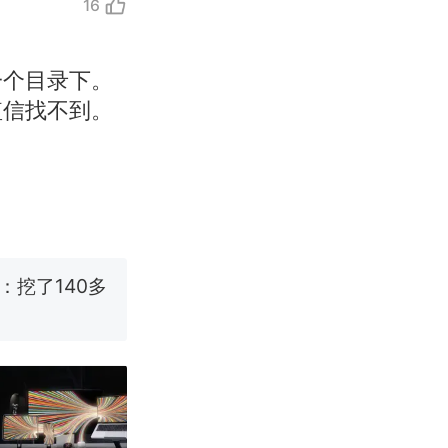
16
一个目录下。
改写了人生
短信找不到。
烹饪协会回应
挖了140多
 （视频来源：
改写了人生