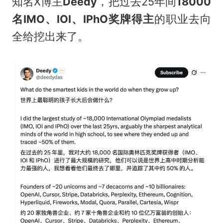
知名X博主
Deedy
，把过去25年间
18000
名IMO、IOI、IPhO奖牌得主
的职业去向
全给挖出来了。