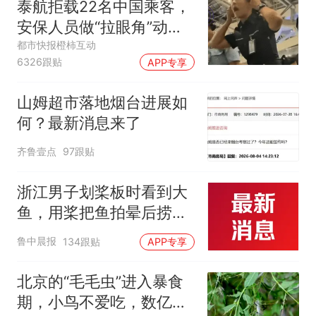
泰航拒载22名中国乘客，
安保人员做“拉眼角”动
作，泰国机场最新回应：
都市快报橙柿互动
6326跟贴
APP专享
拒绝登机决定由航司作
出；亲历者：曾承诺免费
山姆超市落地烟台进展如
改签但没兑现
何？最新消息来了
齐鲁壹点
97跟贴
浙江男子划桨板时看到大
鱼，用桨把鱼拍晕后捞
起；当事人：鱼重7斤6
鲁中晨报
134跟贴
APP专享
两，做成红烧辣子鱼块，
味道很好
北京的“毛毛虫”进入暴食
期，小鸟不爱吃，数亿头