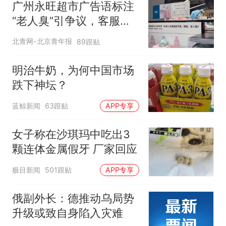
广州永旺超市广告语标注
“老人臭”引争议，客服回
应
北青网-北京青年报
89跟贴
明治牛奶，为何中国市场
跌下神坛？
蓝鲸新闻
63跟贴
APP专享
女子称在沙琪玛中吃出3
颗连体金属假牙 厂家回应
极目新闻
501跟贴
APP专享
俄副外长：德推动乌局势
升级或致自身陷入灾难