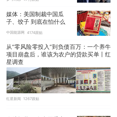
因老师一句“跟我回家”改写了
人生
媒体：美国制裁中国瓜
子、饺子 到底在怕什么
中国能源网
4174跟贴
从“零风险零投入”到负债百万：一个养牛
项目崩盘后，谁该为农户的贷款买单丨红
星调查
红星新闻
1267跟贴