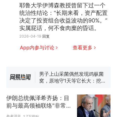
耶鲁大学伊博森教授曾留下过一个
统治性结论：“长期来看，资产配置
决定了投资组合收益波动的90%。”
实属屁话，何不食肉糜的昏话。
那个在床头放菜刀的女孩，
热
2026-04-19
回复
因老师一句“跟我回家”改写了
人生
制裁瓜子饺子，美国怕什
新
App内参与讨论
查看更多
么？
费大厨“全国小炒肉大王”称
号，仅凭视频评出？中国烹饪
协会回应
男子上山采菌偶然发现鸡枞菌
窝，原地守1天等它长大：挖了
140多朵
美国渔民钓获鲨鱼徒手将其拽
回大海 目击者直呼震惊 （视频
伊朗总统佩泽希齐扬：目
来源：参考消息）
笔试第一被第二名传话劝弃考
前与最高领袖联络"非常困
官方通报
难"
那个在床头放菜刀的女孩，
热
参考消息
1.7万跟贴