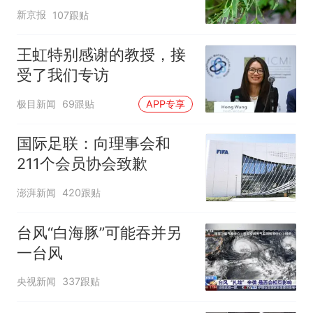
小蜂迎战
新京报
107跟贴
王虹特别感谢的教授，接
受了我们专访
极目新闻
69跟贴
APP专享
国际足联：向理事会和
211个会员协会致歉
澎湃新闻
420跟贴
台风“白海豚”可能吞并另
一台风
央视新闻
337跟贴