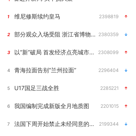
维尼修斯续约皇马
2398819
1
部分观众入场受阻 浙江省博物馆致歉
2380359
2
以“新”破局 首发经济点亮城市消费活力
2308099
3
青海拉面告别“兰州拉面”
2296404
4
U17国足三战全胜
2285221
5
我国编制完成新版全月地质图
2201015
6
法国下周开始禁止未经同意的电话营销
2199344
7