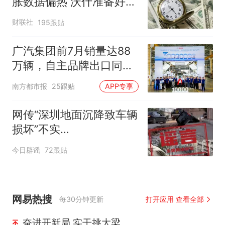
胀数据偏热 沃什准备好加
息
财联社
195跟贴
广汽集团前7月销量达88
万辆，自主品牌出口同比
增130%
南方都市报
25跟贴
APP专享
网传“深圳地面沉降致车辆
损坏”不实
（2026·08·06）
今日辟谣
72跟贴
网易热搜
每30分钟更新
打开应用 查看全部
奋进开新局 实干挑大梁