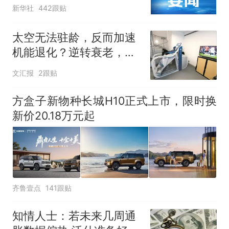
新华社
442跟贴
太空无法驻龄，反而加速
机能退化？逆转衰老，航
天医学出招
文汇报
2跟贴
方盒子新物种长城H10正式上市，限时换
新价20.18万元起
齐鲁壹点
141跟贴
知情人士：若未来几周通