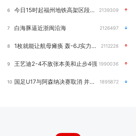
今日15时起福州地铁高架区段停运
2139309
6
白海豚逼近浙闽沿海
2126497
7
1枚就能让航母瘫痪 轰-6J实力有多强
2112228
8
王艺迪2-4不敌张本美和止步4强
1990036
9
国足U17与阿森纳决赛取消 并列冠军
1895872
10