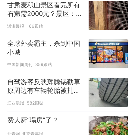
甘肃麦积山景区看完所有
石窟需2000元？景区：部
分石窟受特别保护，游客
潇湘晨报
166跟贴
可按需买
全球外卖霸主，杀到中国
小城
中国新闻周刊
359跟贴
自驾游客反映辉腾锡勒草
原周边有车辆轮胎被扎，
修理店铺换胎价格高达千
江西晨报
582跟贴
元，官方发布情况通报
费大厨“塌房”了？
北青网-北京青年报