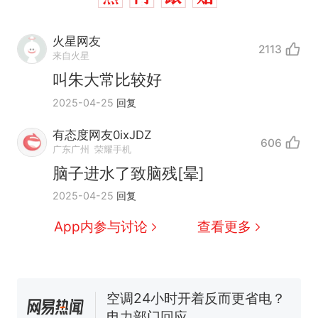
火星网友
2113
来自火星
叫朱大常比较好
2025-04-25
回复
有态度网友0ixJDZ
606
十多万人报名的考试，成绩
热
广东广州
荣耀手机
全部作废，公平么？
脑子进水了致脑残[晕]
全球唯一没有法定首都的国
新
2025-04-25
回复
家，刚改国名，总统就邀请中
国大使骑行绕了几乎整个国境
搬家报价570元，搬到楼下交
App内参与讨论
查看更多
线一圈，还曾两次到中国寻根
5060元才肯搬上楼！女子傻眼
了……
视频丨只要一枚命中就能让航
母瘫痪 轰-6J实力有多强？
空调24小时开着反而更省电？
电力部门回应