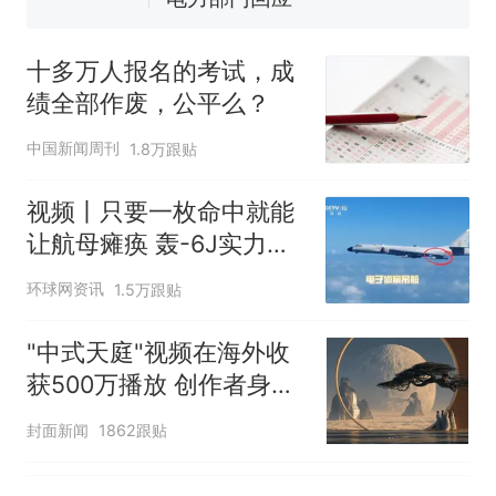
佛山一中学招聘物理教师，笔
试前13名均遭淘汰？教育局：
十多万人报名的考试，成
已叫停招聘，成立调查组全面
十多万人报名的考试，成绩
热
绩全部作废，公平么？
核查
全部作废，公平么？
中国新闻周刊
1.8万跟贴
视频丨只要一枚命中就能
让航母瘫痪 轰-6J实力有
多强？
环球网资讯
1.5万跟贴
"中式天庭"视频在海外收
获500万播放 创作者身份
披露
封面新闻
1862跟贴