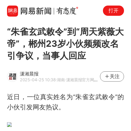
打开
“朱雀玄武敕令”到“周天紫薇大
帝”，郴州23岁小伙频频改名
引争议，当事人回应
潇湘晨报
关注
2025-04-25 10:38
·湖南
·潇湘晨报官方网易号
近日，一位真实姓名为“
朱雀玄武
敕令”的
小伙引发网友热议。