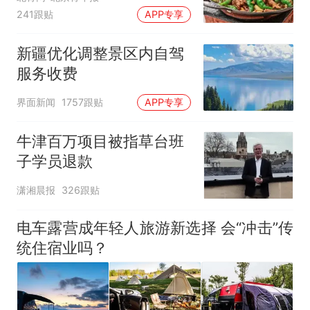
241跟贴
APP专享
新疆优化调整景区内自驾
服务收费
界面新闻
1757跟贴
APP专享
牛津百万项目被指草台班
子学员退款
潇湘晨报
326跟贴
电车露营成年轻人旅游新选择 会“冲击”传
统住宿业吗？