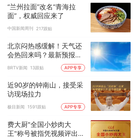
“兰州拉面”改名“青海拉
面”，权威回应来了
中国新闻周刊
217跟贴
北京闷热感缓解！天气还
会热回来吗？最新预报
——
BRTV新闻
13跟贴
APP专享
近90岁的钟南山，接受采
访现场拉力
极目新闻
1591跟贴
APP专享
费大厨"全国小炒肉大
王"称号被指凭视频评出