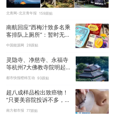
北青网-北京青年报
159跟贴
南航回应“西梅汁致多名乘
客排队上厕所”：暂时无法
核查是否发放西梅汁
中国能源网
28跟贴
灵隐寺、净慈寺、永福寺
等杭州7大佛教寺院明起
临时关闭，别跑空了
都市快报橙柿互动
93跟贴
超八成样品检出致癌物！
“只要美容院投诉不多，店
家就不会更换产品”
南方都市报
77跟贴